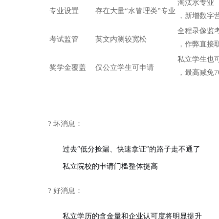
淘汰水专业
专业设置
存在大量“水管理类”专业
，新增数字
全程录像监
考试监管
英文内测较宽松
，作弊直接
私立学生也
奖学金覆盖
仅公立学生可申请
，最高减免7
? 坏消息：
过去“低分捡漏、快速拿证”的路子走不通了
私立院校的申请门槛整体提高
? 好消息：
私立学历的含金量和企业认可度将明显提升