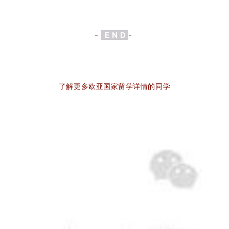
-
E
N
D
-
了
解
更
多
欧
亚
国
家
留
学
详
情
的
同
学