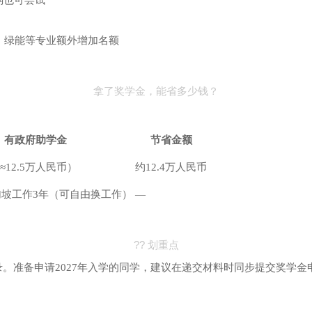
弱也可尝试
、绿能等专业额外增加名额
拿了奖学金，能省多少钱？
有政府助学金
节省金额
（≈12.5万人民币）
约12.4万人民币
坡工作3年（可自由换工作）
—
?? 划重点
录。准备申请2027年入学的同学，建议在递交材料时同步提交奖学金