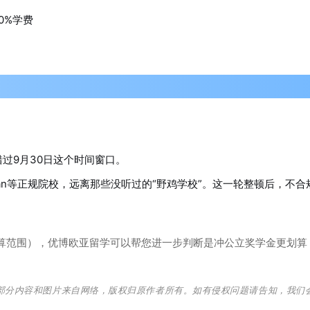
0%学费
错过9月30日这个时间窗口。
an
等正规院校，远离那些没听过的“野鸡学校”。这一轮整顿后，不合
算范围），
优博欧亚留学
可以帮您进一步判断是冲公立奖学金更划算
部
分
内
容
和
图
片
来
自
网
络
，
版
权
归
原
作
者
所
有
。
如
有
侵
权
问
题
请
告
知
，
我
们