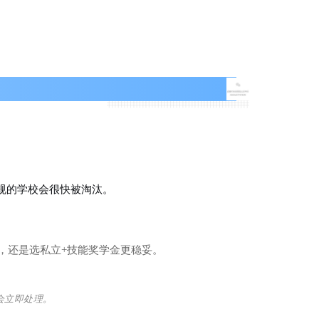
规的学校会很快被淘汰。
，还是选私立+技能奖学金更稳妥。
会
立
即
处
理
。