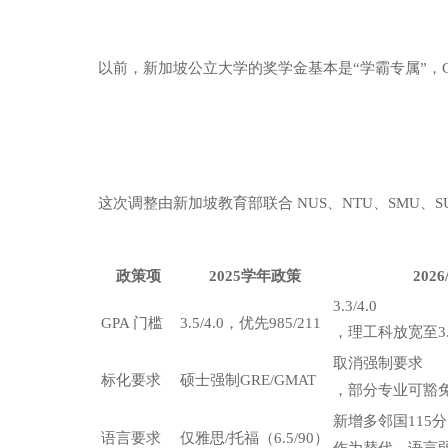
以前，新加坡公立大学的奖学金基本是“学霸专属”，GP
这次调整由新加坡教育部联合 NUS、
NTU
、SMU、S
政策项
2025学年政策
202
3.3/4.0
GPA 门槛
3.5/4.0，优先985/211
，理工科放宽至3.
取消强制要求
标化要求
硕士强制GRE/GMAT
，部分专业可豁
新增多邻国115分
语言要求
仅雅思/托福（6.5/90）